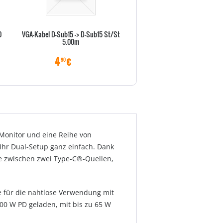
0
VGA-Kabel D-Sub15 -> D-Sub15 St/St
Vor-Ort-Abholservise 36 Monat
5.00m
X Serie)
4
€
22
€
90
70
onitor und eine Reihe von
Ihr Dual-Setup ganz einfach. Dank
ie zwischen zwei Type-C®-Quellen,
e für die nahtlose Verwendung mit
00 W PD geladen, mit bis zu 65 W