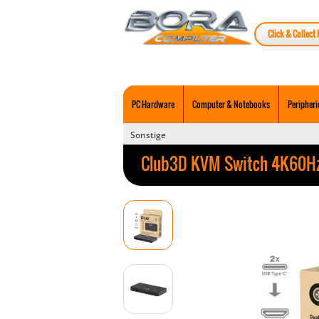
Click & Collect 
PC Hardware
Computer & Notebooks
Peripheri
Sonstige
Club3D KVM Switch 4K60H