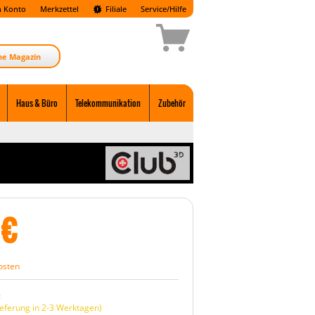
 Konto
Merkzettel
Filiale
Service/Hilfe
ne Magazin
Haus & Büro
Telekommunikation
Zubehör
€
osten
:
eferung in 2-3 Werktagen)