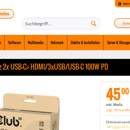
Mein
Hotline
Onli
e
Software
Multimedia
Netzwerk
Elektro & Installation
Server & Storage
z 2x USB-C> HDMI/3xUSB/USB-C 100W PD
45
00
inkl. MwSt.
zzgl. Versandk
Onlineversand
Lagernd (Li