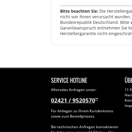
Bitte beachten Sie:
Die Herstellerga
nicht von Ihnen verursacht wurden. 
Bundesrepublik Deutschland. Bitte 
Garantieanspruch entnehmen Sie bi
Herstellergarantie nicht eingeschrän
SERVICE HOTLINE
ÜB
Aftersales Anfragen unter:
11 F
Har
02421 / 9520570
**
Kon
Imp
Für Anliegen zu Ihrem Kundenkonto
sowie zum Bestellprozess.
Bei technischen Anfragen kontaktieren