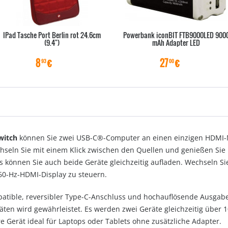
IPad Tasche Port Berlin rot 24.6cm
Powerbank iconBIT FTB9000LED 900
(9.4")
mAh Adapter LED
8
€
27
€
93
00
witch
können Sie zwei USB-C®-Computer an einen einzigen HDMI-M
hseln Sie mit einem Klick zwischen den Quellen und genießen Sie 
 können Sie auch beide Geräte gleichzeitig aufladen. Wechseln S
60-Hz-HDMI-Display zu steuern.
atible, reversibler Type-C-Anschluss und hochauflösende Ausgab
ten wird gewährleistet. Es werden zwei Geräte gleichzeitig über 1
e Gerät ideal für Laptops oder Tablets ohne zusätzliche Adapter.