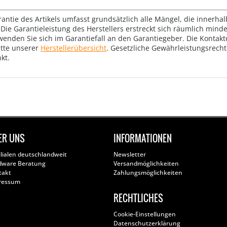
rantie des Artikels umfasst grundsätzlich alle Mängel, die innerha
Die Garantieleistung des Herstellers erstreckt sich räumlich mind
wenden Sie sich im Garantiefall an den Garantiegeber. Die Konta
tte unserer
Herstellerübersicht
. Gesetzliche Gewährleistungsrech
kt.
ER UNS
INFORMATIONEN
ilialen deutschlandweit
Newsletter
dware Beratung
Versandmöglichkeiten
takt
Zahlungsmöglichkeiten
ressum
RECHTLICHES
Cookie-Einstellungen
Datenschutzerklärung