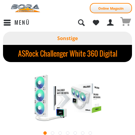
Online Magazin
MENÜ
Sonstige
ASRock Challenger White 360 Digital