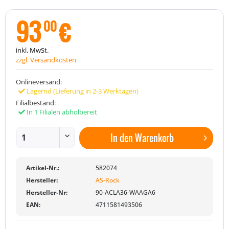
93
€
00
inkl. MwSt.
zzgl. Versandkosten
Onlineversand:
Lagernd (Lieferung in 2-3 Werktagen)
Filialbestand:
In 1 Filialen abholbereit
In den
Warenkorb
Artikel-Nr.:
582074
Hersteller:
AS-Rock
Hersteller-Nr:
90-ACLA36-WAAGA6
EAN:
4711581493506