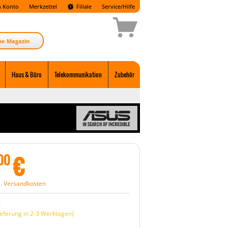
 Konto
Merkzettel
Filiale
Service/Hilfe
ne Magazin
Haus & Büro
Telekommunikation
Zubehör
€
00
l. Versandkosten
:
eferung in 2-3 Werktagen)