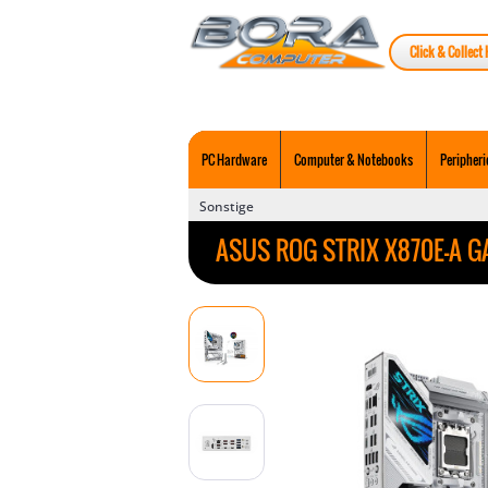
Click & Collect 
PC Hardware
Computer & Notebooks
Peripheri
Sonstige
ASUS ROG STRIX X870E-A G