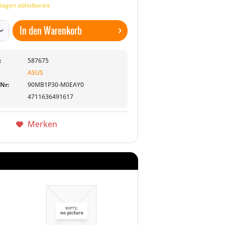
tagen abholbereit
In den
Warenkorb
:
587675
ASUS
-Nr:
90MB1P30-M0EAY0
4711636491617
Merken