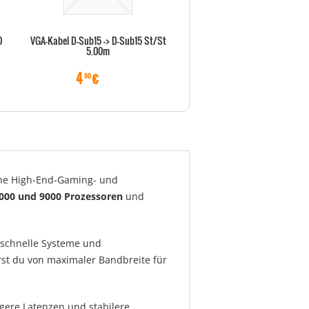
0
VGA-Kabel D-Sub15 -> D-Sub15 St/St
Vor-Ort-Abholservise 36 Monat
5.00m
X Serie)
4
€
22
€
90
70
ne High-End-Gaming- und
8000 und 9000 Prozessoren
und
r schnelle Systeme und
rst du von maximaler Bandbreite für
ngere Latenzen und stabilere