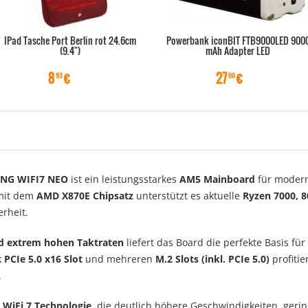
IPad Tasche Port Berlin rot 24.6cm
Powerbank iconBIT FTB9000LED 900
(9.4")
mAh Adapter LED
8
€
27
€
93
00
ING WIFI7 NEO
ist ein leistungsstarkes
AM5 Mainboard
für moder
 mit dem
AMD X870E Chipsatz
unterstützt es aktuelle
Ryzen 7000, 
rheit.
d extrem hohen Taktraten
liefert das Board die perfekte Basis fü
k
PCIe 5.0 x16 Slot
und mehreren
M.2 Slots (inkl. PCIe 5.0)
profitie
.
e
WiFi 7 Technologie
, die deutlich höhere Geschwindigkeiten, geri