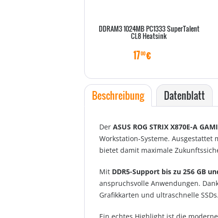
DDRAM3 1024MB PC1333 SuperTalent
CL8 Heatsink
17
€
00
Beschreibung
Datenblatt
Der
ASUS ROG STRIX X870E-A GAM
Workstation-Systeme. Ausgestattet
bietet damit maximale Zukunftssiche
Mit
DDR5-Support bis zu 256 GB un
anspruchsvolle Anwendungen. Dan
Grafikkarten und ultraschnelle SSDs
Ein echtes Highlight ist die modern