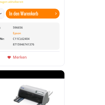
tagen abholbereit
In den
Warenkorb
:
596656
Epson
-Nr:
C11CL62404
8715946741376
Merken