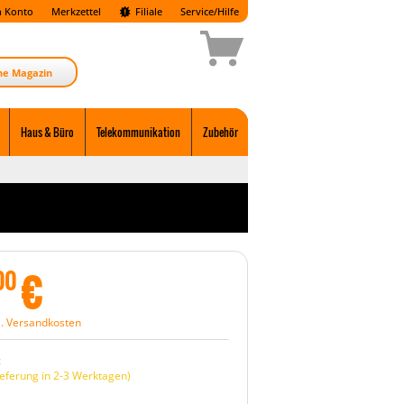
 Konto
Merkzettel
Filiale
Service/Hilfe
ne Magazin
Haus & Büro
Telekommunikation
Zubehör
€
00
l. Versandkosten
:
eferung in 2-3 Werktagen)