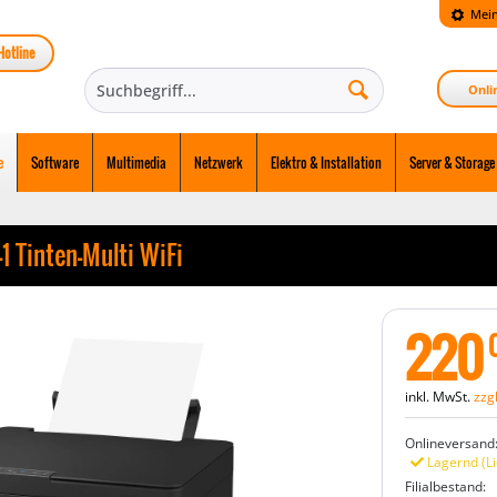
Mein
Hotline
Onli
e
Software
Multimedia
Netzwerk
Elektro & Installation
Server & Storage
1 Tinten-Multi WiFi
220
inkl. MwSt.
zzg
Onlineversand
Lagernd (Li
Filialbestand: