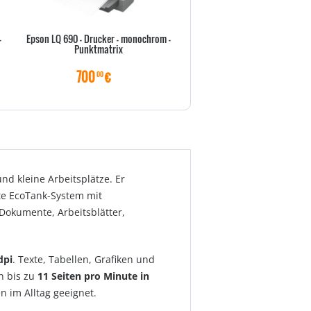
-
Epson LQ 690 - Drucker - monochrom -
EPSON LQ 350 Nadeldruc
Punktmatrix
700
€
310
€
00
00
nd kleine Arbeitsplätze. Er
te EcoTank-System mit
Dokumente, Arbeitsblätter,
dpi
. Texte, Tabellen, Grafiken und
n bis zu
11 Seiten pro Minute in
n im Alltag geeignet.