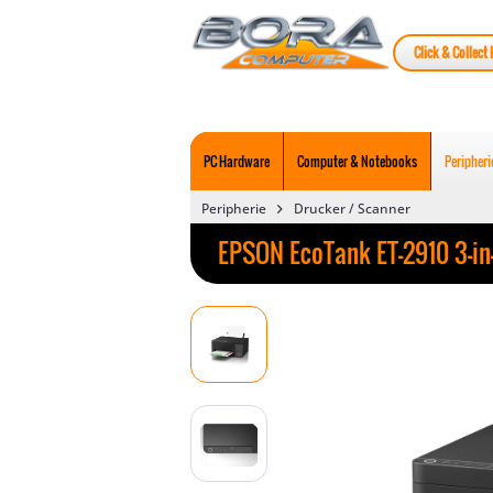
Click & Collect 
PC Hardware
Computer & Notebooks
Peripheri
Peripherie
Drucker / Scanner
EPSON EcoTank ET-2910 3-in-