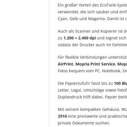
Ein großer Vorteil des EcoTank-Syst
verwendet, die sich sauber und einf
Cyan, Gelb und Magenta. Damit ist d
Auch als Scanner und Kopierer ist d
zu
1.200 × 2.400 dpi
und eignet sich
sodass der Drucker auch im Familien
Für flexible Verbindungen unterstü
AirPrint
,
Mopria Print Service
,
Mopr
Fotos bequem vom PC, Notebook, Sm
Die Papierzufuhr fasst bis zu
100 Bl
Letter, Legal, Umschläge sowie Foto
Duplexdruck hilft dabei, Papier bei
Mit seinem kompakten Gehäuse, WLAN
2910
eine preiswerte und praktische 
private Dokumente suchen.