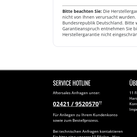
Bitte beachten Sie:
Die Herstellerga
nicht von Ihnen verursacht wurden. 
Bundesrepublik Deutschland. Bitte 
Garantieanspruch entnehmen Sie bi
Herstellergarantie nicht eingeschrän
SERVICE HOTLINE
ÜB
Aftersales Anfragen unter:
11 F
Har
02421 / 9520570
**
Kon
Imp
Für Anliegen zu Ihrem Kundenkonto
sowie zum Bestellprozess.
Bei technischen Anfragen kontaktieren
Sie bitte eine unserer
11 Filialen
- Hier