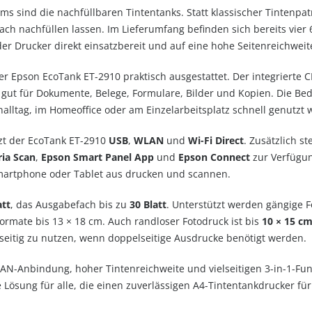
ems sind die nachfüllbaren Tintentanks. Statt klassischer Tintenp
ach nachfüllen lassen. Im Lieferumfang befinden sich bereits vier 
er Drucker direkt einsatzbereit und auf eine hohe Seitenreichweit
er Epson EcoTank ET-2910 praktisch ausgestattet. Der integrierte C
 gut für Dokumente, Belege, Formulare, Bilder und Kopien. Die Bed
alltag, im Homeoffice oder am Einzelarbeitsplatz schnell genutzt
tzt der EcoTank ET-2910
USB
,
WLAN
und
Wi-Fi Direct
. Zusätzlich s
ia Scan
,
Epson Smart Panel App
und
Epson Connect
zur Verfügun
artphone oder Tablet aus drucken und scannen.
att
, das Ausgabefach bis zu
30 Blatt
. Unterstützt werden gängige F
formate bis 13 × 18 cm. Auch randloser Fotodruck ist bis
10 × 15 c
dseitig zu nutzen, wenn doppelseitige Ausdrucke benötigt werden.
-Anbindung, hoher Tintenreichweite und vielseitigen 3-in-1-Fun
Lösung für alle, die einen zuverlässigen A4-Tintentankdrucker für