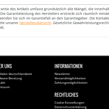
rantie des Artikels umfasst grundsätzlich alle Mängel, die innerha
Die Garantieleistung des Herstellers erstreckt sich räumlich mind
wenden Sie sich im Garantiefall an den Garantiegeber. Die Konta
tte unserer
Herstellerübersicht
. Gesetzliche Gewährleistungsrech
kt.
ER UNS
INFORMATIONEN
ilialen deutschlandweit
Newsletter
dware Beratung
Versandmöglichkeiten
takt
Zahlungsmöglichkeiten
ressum
RECHTLICHES
Cookie-Einstellungen
Datenschutzerklärung