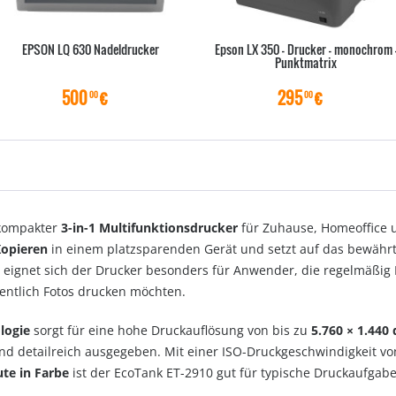
EPSON LQ 630 Nadeldrucker
Epson LX 350 - Drucker - monochrom 
Punktmatrix
500
€
295
€
00
00
 kompakter
3-in-1 Multifunktionsdrucker
für Zuhause, Homeoffice u
Kopieren
in einem platzsparenden Gerät und setzt auf das bewähr
 eignet sich der Drucker besonders für Anwender, die regelmäßig 
entlich Fotos drucken möchten.
logie
sorgt für eine hohe Druckauflösung von bis zu
5.760 × 1.440 
d detailreich ausgegeben. Mit einer ISO-Druckgeschwindigkeit vo
ute in Farbe
ist der EcoTank ET-2910 gut für typische Druckaufgabe