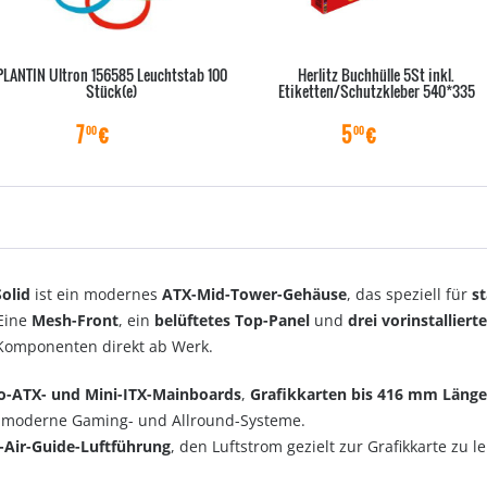
PLANTIN Ultron 156585 Leuchtstab 100
Herlitz Buchhülle 5St inkl.
Stück(e)
Etiketten/Schutzkleber 540*335
7
€
5
€
00
00
Solid
ist ein modernes
ATX-Mid-Tower-Gehäuse
, das speziell für
s
Eine
Mesh-Front
, ein
belüftetes Top-Panel
und
drei vorinstallier
r Komponenten direkt ab Werk.
ro-ATX- und Mini-ITX-Mainboards
,
Grafikkarten bis 416 mm Länge
ür moderne Gaming- und Allround-Systeme.
-Air-Guide-Luftführung
, den Luftstrom gezielt zur Grafikkarte zu l