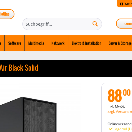
Mein
Hotline
Onli
e
Software
Multimedia
Netzwerk
Elektro & Installation
Server & Storage
ir Black Solid
88
00
inkl. MwSt.
zzgl. Versandk
Onlineversand
Lagernd (Li