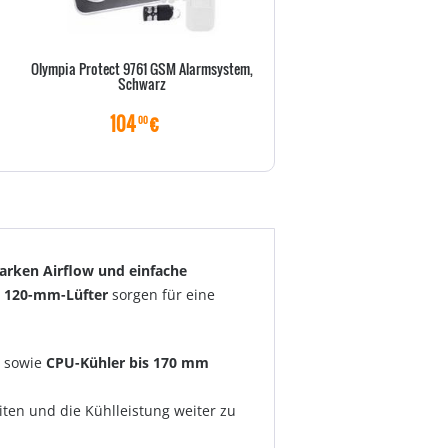
Olympia Protect 9761 GSM Alarmsystem,
DURABLE TischSichttafel
Schwarz
VarioTable10 Sichttafeln s
104
€
70
€
00
50
tarken Airflow und einfache
te 120-mm-Lüfter
sorgen für eine
sowie
CPU-Kühler bis 170 mm
eiten und die Kühlleistung weiter zu