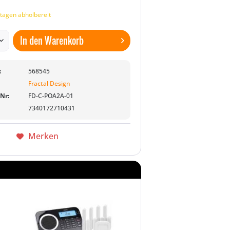
tagen abholbereit
In den
Warenkorb
:
568545
Fractal Design
-Nr:
FD-C-POA2A-01
7340172710431
Merken