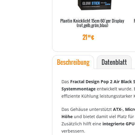
Plantin Knicklicht 15cm 60`ger Display
(rot,gelb,grün,blau)
21
€
90
Beschreibung
Datenblatt
Das
Fractal Design Pop 2 Air Black 
Systemmontage
entwickelt wurde. 
effiziente Kühlung leistungsstarke
Das Gehäuse unterstützt
ATX-, Mic
Höhe
und bietet damit viel Platz f
Zusätzlich hilft eine
integrierte GPU
verbessern.