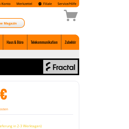
 Konto
Merkzettel
Filiale
Service/Hilfe
ne Magazin
Haus & Büro
Telekommunikation
Zubehör
€
osten
:
eferung in 2-3 Werktagen)