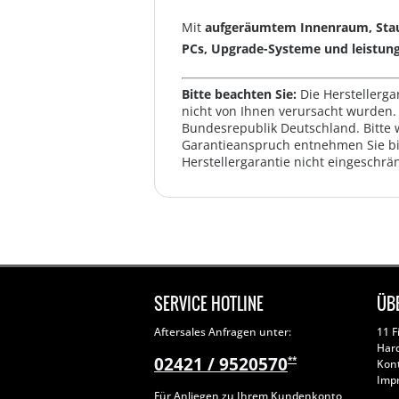
Mit
aufgeräumtem Innenraum, Stau
PCs, Upgrade-Systeme und leistungs
Bitte beachten Sie:
Die Herstellerga
nicht von Ihnen verursacht wurden. 
Bundesrepublik Deutschland. Bitte 
Garantieanspruch entnehmen Sie bi
Herstellergarantie nicht eingeschrän
SERVICE HOTLINE
ÜB
Aftersales Anfragen unter:
11 F
Har
02421 / 9520570
**
Kon
Imp
Für Anliegen zu Ihrem Kundenkonto