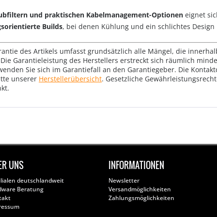
bfiltern und praktischen Kabelmanagement-Optionen
eignet sic
orientierte Builds
, bei denen Kühlung und ein schlichtes Desig
rantie des Artikels umfasst grundsätzlich alle Mängel, die innerha
Die Garantieleistung des Herstellers erstreckt sich räumlich mind
wenden Sie sich im Garantiefall an den Garantiegeber. Die Konta
tte unserer
Herstellerübersicht
. Gesetzliche Gewährleistungsrech
kt.
ER UNS
INFORMATIONEN
ilialen deutschlandweit
Newsletter
dware Beratung
Versandmöglichkeiten
takt
Zahlungsmöglichkeiten
ressum