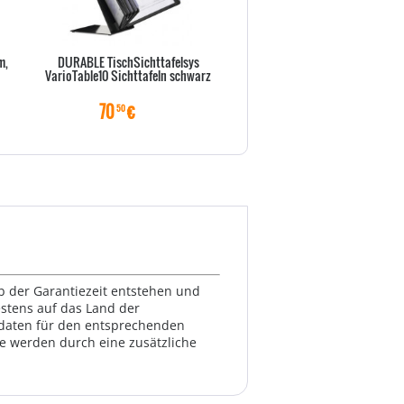
m,
DURABLE TischSichttafelsys
DIGITUS 2,5" SATA Festplatte
VarioTable10 Sichttafeln schwarz
M.2 oder mSATA
70
€
15
€
50
00
lb der Garantiezeit entstehen und
estens auf das Land der
ktdaten für den entsprechenden
te werden durch eine zusätzliche