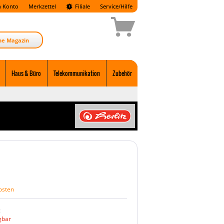
 Konto
Merkzettel
Filiale
Service/Hilfe
ne Magazin
Haus & Büro
Telekommunikation
Zubehör
osten
:
gbar