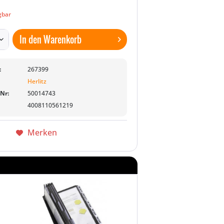
gbar
In den
Warenkorb
:
267399
Herlitz
-Nr:
50014743
4008110561219
Merken