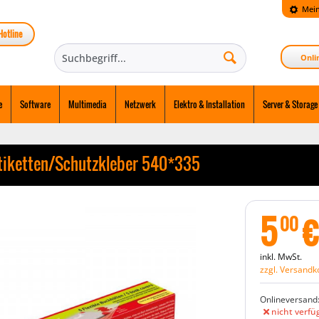
Mein
Hotline
Onli
e
Software
Multimedia
Netzwerk
Elektro & Installation
Server & Storage
 Etiketten/Schutzkleber 540*335
5
€
00
inkl. MwSt.
zzgl. Versandk
Onlineversand
nicht verfü