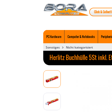
Click & Collect 
PC Hardware
Computer & Notebooks
Peripheri
Sonstiges
Nicht kategorisiert
Herlitz Buchhülle 5St inkl.