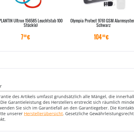
PLANTIN Ultron 156585 Leuchtstab 100
Olympia Protect 9761 GSM Alarmsyste
Stück(e)
Schwarz
7
€
104
€
00
00
r
rantie des Artikels umfasst grundsätzlich alle Mängel, die innerha
Die Garantieleistung des Herstellers erstreckt sich räumlich mind
wenden Sie sich im Garantiefall an den Garantiegeber. Die Konta
tte unserer
Herstellerübersicht
. Gesetzliche Gewährleistungsrech
kt.