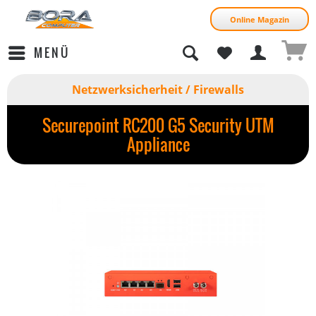
Online Magazin
MENÜ
Netzwerksicherheit / Firewalls
Securepoint RC200 G5 Security UTM
Appliance