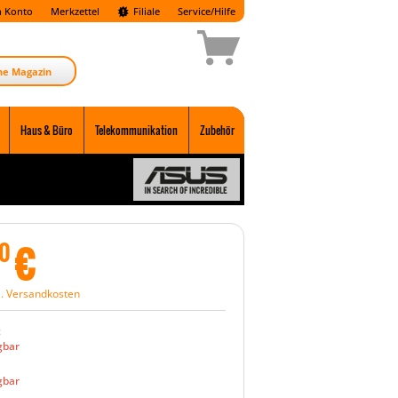
 Konto
Merkzettel
Filiale
Service/Hilfe
ne Magazin
Haus & Büro
Telekommunikation
Zubehör
€
0
l. Versandkosten
:
gbar
gbar