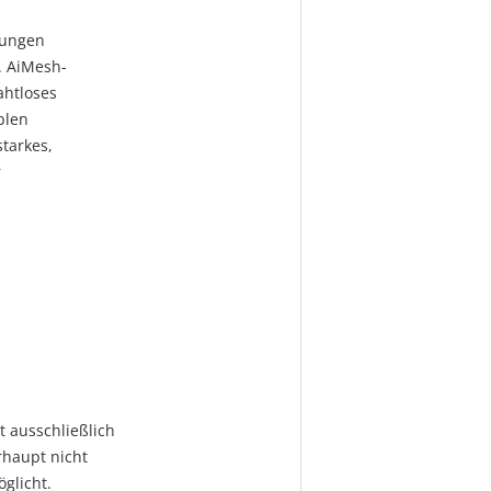
sungen
. AiMesh-
ahtloses
blen
tarkes,
r
 ausschließlich
rhaupt nicht
glicht.