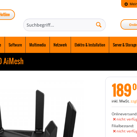
Mein
Hotline
Onli
e
Software
Multimedia
Netzwerk
Elektro & Installation
Server & Storage
0 AiMesh
189
0
inkl. MwSt.
zzg
Onlineversand
nicht verfü
Filialbestand:
nicht verfü