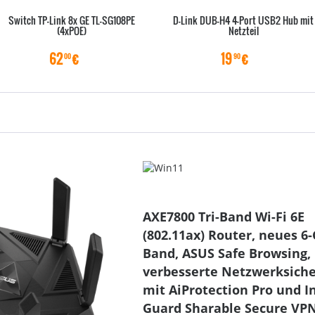
Switch TP-Link 8x GE TL-SG108PE
D-Link DUB-H4 4-Port USB2 Hub mit
(4xPOE)
Netzteil
62
€
19
€
00
90
AXE7800 Tri-Band Wi-Fi 6E
(802.11ax) Router, neues 6
Band, ASUS Safe Browsing,
verbesserte Netzwerksiche
mit AiProtection Pro und I
Guard Sharable Secure VPN