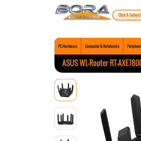
Click & Collect 
PC Hardware
Computer & Notebooks
Peripheri
ASUS WL-Router RT-AXE780