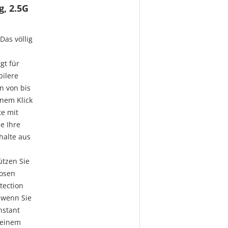
, 2.5G
Das völlig
gt für
ilere
n von bis
inem Klick
te mit
e Ihre
nhalte aus
ützen Sie
losen
tection
 wenn Sie
nstant
 einem