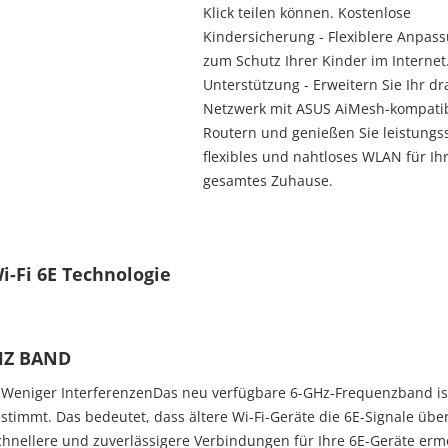
Klick teilen können. Kostenlose
Kindersicherung - Flexiblere Anpas
zum Schutz Ihrer Kinder im Internet
Unterstützung - Erweitern Sie Ihr dr
Netzwerk mit ASUS AiMesh-kompati
Routern und genießen Sie leistungss
flexibles und nahtloses WLAN für Ih
gesamtes Zuhause.
i-Fi 6E Technologie
HZ BAND
& Weniger InterferenzenDas neu verfügbare 6-GHz-Frequenzband ist
estimmt. Das bedeutet, dass ältere Wi-Fi-Geräte die 6E-Signale übe
hnellere und zuverlässigere Verbindungen für Ihre 6E-Geräte ermö