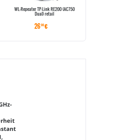
WL-Repeater TP-Link RE200 (AC750
LevelOne Switch 5x GE GSW
Dual) retail
Kunststoff
26
€
25
€
00
00
-GHz-
rheit
nstant
,