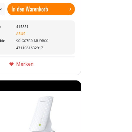
In den
Warenkorb
:
415851
ASUS
-Nr:
90IG07B0-MU9B00
4711081632917
Merken