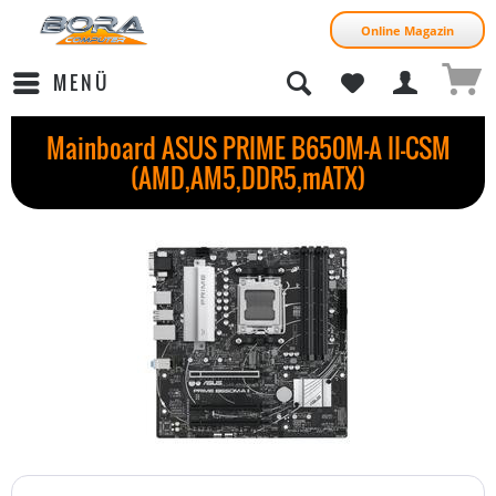
Online Magazin
MENÜ
Mainboard ASUS PRIME B650M-A II-CSM
(AMD,AM5,DDR5,mATX)