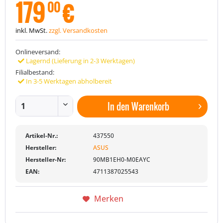
179
€
00
inkl. MwSt.
zzgl. Versandkosten
Onlineversand:
Lagernd (Lieferung in 2-3 Werktagen)
Filialbestand:
In 3-5 Werktagen abholbereit
In den
Warenkorb
Artikel-Nr.:
437550
Hersteller:
ASUS
Hersteller-Nr:
90MB1EH0-M0EAYC
EAN:
4711387025543
Merken