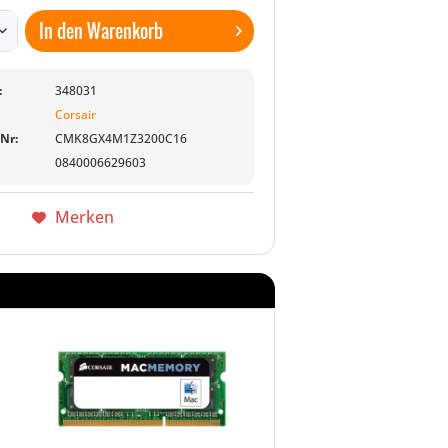
In den
Warenkorb
:
348031
Corsair
-Nr:
CMK8GX4M1Z3200C16
0840006629603
Merken