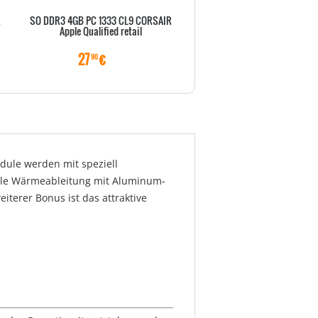
R
SO DDR3 4GB PC 1333 CL9 CORSAIR
DDR4 16GB PC 2400 CL16 C
Apple Qualified retail
Vengeance LPX black ret
27
€
256
€
90
00
dule werden mit speziell
male Wärmeableitung mit Aluminum-
iterer Bonus ist das attraktive