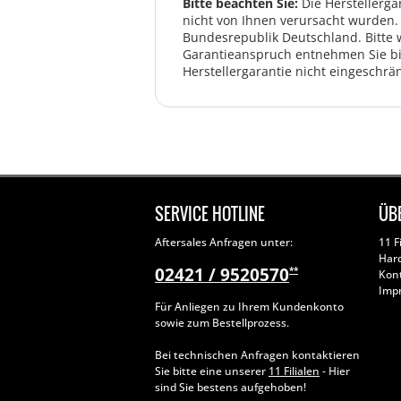
Bitte beachten Sie:
Die Herstellerga
nicht von Ihnen verursacht wurden. 
Bundesrepublik Deutschland. Bitte 
Garantieanspruch entnehmen Sie bi
Herstellergarantie nicht eingeschrän
SERVICE HOTLINE
ÜB
Aftersales Anfragen unter:
11 F
Har
02421 / 9520570
**
Kon
Imp
Für Anliegen zu Ihrem Kundenkonto
sowie zum Bestellprozess.
Bei technischen Anfragen kontaktieren
Sie bitte eine unserer
11 Filialen
- Hier
sind Sie bestens aufgehoben!