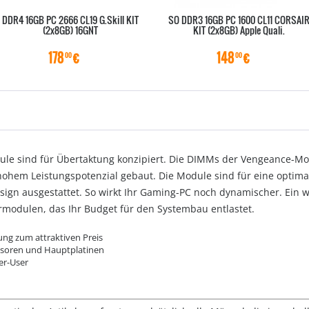
DDR4 16GB PC 2666 CL19 G.Skill KIT
SO DDR3 16GB PC 1600 CL11 CORSAI
(2x8GB) 16GNT
KIT (2x8GB) Apple Quali.
178
€
148
€
00
00
le sind für Übertaktung konzipiert. Die DIMMs der Vengeance-Mo
hohem Leistungspotenzial gebaut. Die Module sind für eine opti
sign ausgestattet. So wirkt Ihr Gaming-PC noch dynamischer. Ein we
modulen, das Ihr Budget für den Systembau entlastet.
ung zum attraktiven Preis
ssoren und Hauptplatinen
er-User