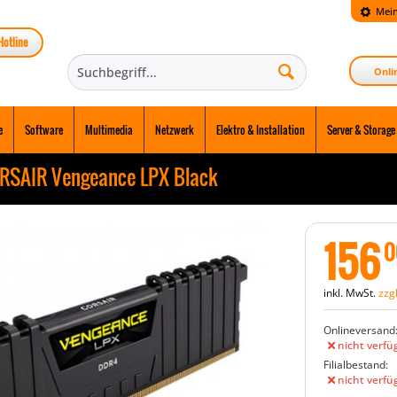
Mein
Hotline
Onli
e
Software
Multimedia
Netzwerk
Elektro & Installation
Server & Storage
RSAIR Vengeance LPX Black
156
0
inkl. MwSt.
zzg
Onlineversand
nicht verfü
Filialbestand:
nicht verfü