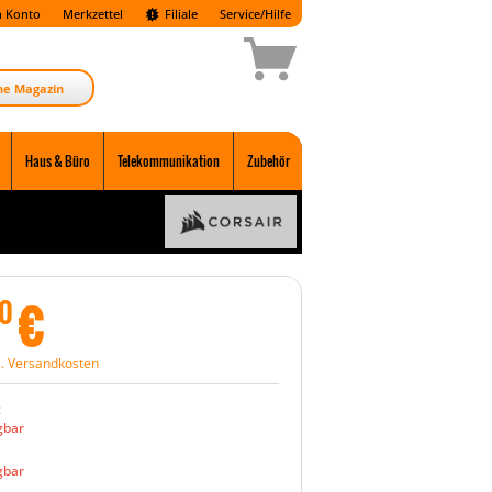
 Konto
Merkzettel
Filiale
Service/Hilfe
ne Magazin
Haus & Büro
Telekommunikation
Zubehör
€
0
l. Versandkosten
:
gbar
gbar