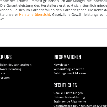
rantie des Artikels umfasst grundsätzlich alle Mängel, die innerha
Die Garantieleistung des Herstellers erstreckt sich räumlich mind
wenden Sie sich im Garantiefall an den Garantiegeber. Die Konta
tte unserer
Herstellerübersicht
. Gesetzliche Gewährleistungsrech
kt.
ER UNS
INFORMATIONEN
ilialen deutschlandweit
Newsletter
dware Beratung
Versandmöglichkeiten
takt
Zahlungsmöglichkeiten
ressum
RECHTLICHES
Cookie-Einstellungen
Datenschutzerklärung
Ergänzende Allgemeine
Geschäftsbedingungen zum easyCredi