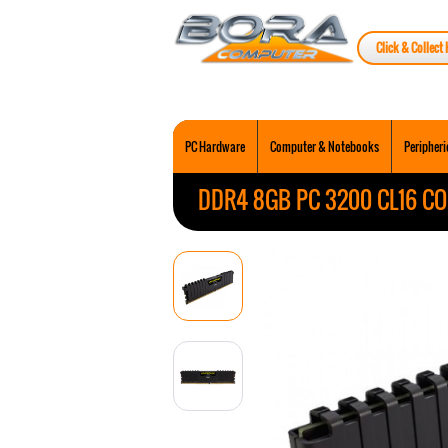
Click & Collect 
PC Hardware
Computer & Notebooks
Peripheri
DDR4 8GB PC 3200 CL16 CO