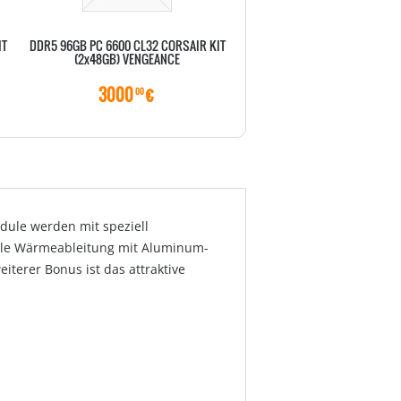
IT
DDR5 96GB PC 6600 CL32 CORSAIR KIT
DDR5 96GB PC 6600 CL32 COR
(2x48GB) VENGEANCE
(2x48GB) DOMIN. T RG
3000
€
3250
€
00
00
dule werden mit speziell
male Wärmeableitung mit Aluminum-
iterer Bonus ist das attraktive