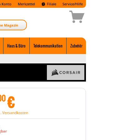
 Konto
Merkzettel
Filiale
Service/Hilfe
ne Magazin
Haus & Büro
Telekommunikation
Zubehör
€
00
l. Versandkosten
:
gbar