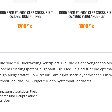
DR5 32GB PC 6600 CL32 CORSAIR KIT
DDR5 96GB PC 6600 CL32 CORSAIR K
(2x16GB) DOMIN. T RGB
(2x48GB) VENGEANCE RGB
1200
€
3000
€
00
00
le sind für Übertaktung konzipiert. Die DIMMs der Vengeance-Mo
hohem Leistungspotenzial gebaut. Die Module sind für eine opti
sign ausgestattet. So wirkt Ihr Gaming-PC noch dynamischer. Ein we
modulen, das Ihr Budget für den Systembau entlastet.
ung zum attraktiven Preis
ssoren und Hauptplatinen
er-User