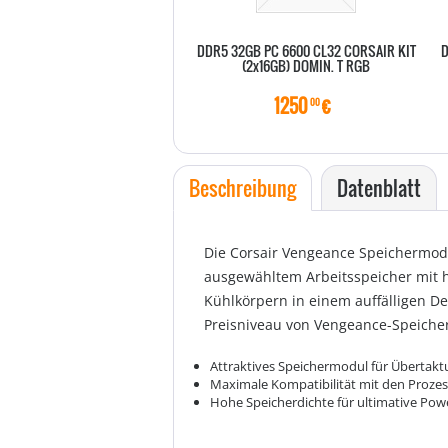
DDR5 32GB PC 6600 CL32 CORSAIR KIT
D
(2x16GB) DOMIN. T RGB
1250
€
00
Beschreibung
Datenblatt
Die Corsair Vengeance Speichermodu
ausgewähltem Arbeitsspeicher mit 
Kühlkörpern in einem auffälligen De
Preisniveau von Vengeance-Speicher
Attraktives Speichermodul für Übertakt
Maximale Kompatibilität mit den Proze
Hohe Speicherdichte für ultimative Pow