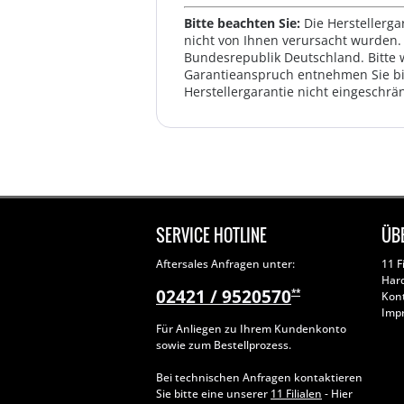
Bitte beachten Sie:
Die Herstellerga
nicht von Ihnen verursacht wurden. 
Bundesrepublik Deutschland. Bitte 
Garantieanspruch entnehmen Sie bi
Herstellergarantie nicht eingeschrän
SERVICE HOTLINE
ÜB
Aftersales Anfragen unter:
11 F
Har
02421 / 9520570
**
Kon
Imp
Für Anliegen zu Ihrem Kundenkonto
sowie zum Bestellprozess.
Bei technischen Anfragen kontaktieren
Sie bitte eine unserer
11 Filialen
- Hier