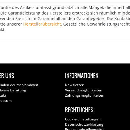
rantie des Artikels umfasst grundsätzlich alle Mängel, die innerha
Die Garantieleistung des Herstellers erstreckt sich räumlich mind
wenden Sie sich im Garantiefall an den Garantiegeber. Die Konta
tte unserer
Herstellerübersicht
. Gesetzliche Gewährleistungsrech
kt.
ER UNS
INFORMATIONEN
ilialen deutschlandweit
Newsletter
dware Beratung
Versandmöglichkeiten
takt
Zahlungsmöglichkeiten
ressum
RECHTLICHES
Cookie-Einstellungen
Datenschutzerklärung
Ergänzende Allgemeine