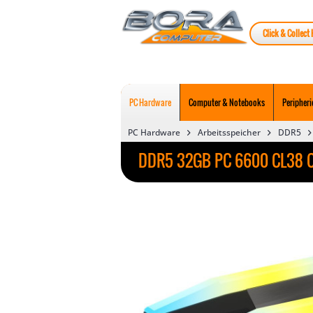
Click & Collect 
PC Hardware
Computer & Notebooks
Peripheri
PC Hardware
Arbeitsspeicher
DDR5
DDR5 32GB PC 6600 CL38 C