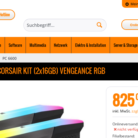
Mein
Hotline
Onli
e
Software
Multimedia
Netzwerk
Elektro & Installation
Server & Storage
PC 6600
ORSAIR KIT (2x16GB) VENGEANCE RGB
825
inkl. MwSt.
zzg
Onlineversand
nicht verfü
Filialbestand: