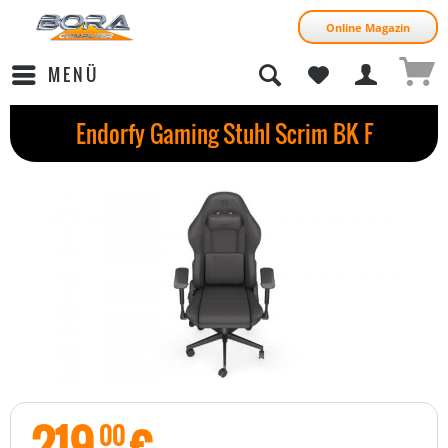
Online Magazin
MENÜ
Endorfy Gaming Stuhl Scrim BK F
219
€
00