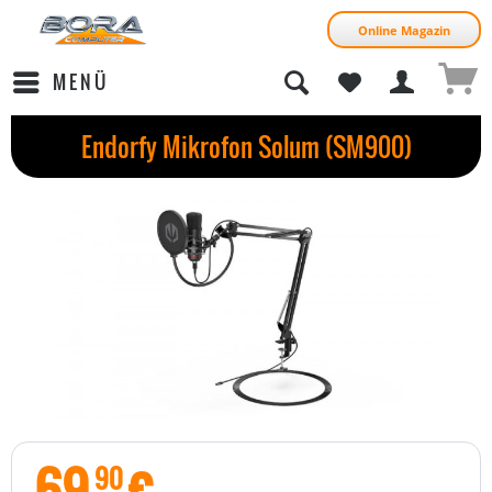
Online Magazin
MENÜ
Endorfy Mikrofon Solum (SM900)
69
€
90