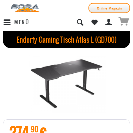
Online Magazin
MENÜ
Endorfy Gaming Tisch Atlas L (GD700)
274
€
90