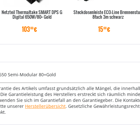
Netzteil Thermaltake SMART DPS G
Steckdosenleiste ECO-Line Brennenstu
Digital 650W/80+ Gold
8fach 3m schwarz
103
€
15
€
00
00
-650 Semi-Modular 80+Gold
rantie des Artikels umfasst grundsätzlich alle Mängel, die innerha
Die Garantieleistung des Herstellers erstreckt sich räumlich mind
wenden Sie sich im Garantiefall an den Garantiegeber. Die Konta
tte unserer
Herstellerübersicht
. Gesetzliche Gewährleistungsrech
kt.