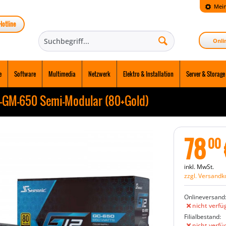
Mein
Hotline
Onli
e
Software
Multimedia
Netzwerk
Elektro & Installation
Server & Storage
2-GM-650 Semi-Modular (80+Gold)
78
00
inkl. MwSt.
zzgl. Versandk
Onlineversand
nicht verfü
Filialbestand:
nicht verfü