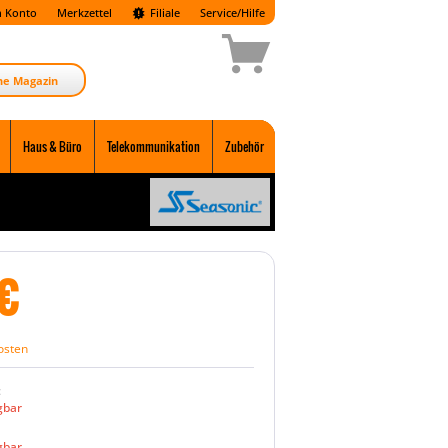
 Konto
Merkzettel
Filiale
Service/Hilfe
ne Magazin
Haus & Büro
Telekommunikation
Zubehör
€
osten
:
gbar
gbar