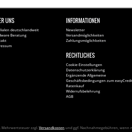
ER UNS
INFORMATIONEN
ilialen deutschlandweit
Newsletter
dware Beratung
Versandmöglichkeiten
takt
Zahlungsmöglichkeiten
ressum
RECHTLICHES
Cookie-Einstellungen
Datenschutzerklärung
Ergänzende Allgemeine
Geschäftsbedingungen zum easyCredi
Ratenkauf
Widerrufsbelehrung
AGB
zl. Mehrwertsteuer zzgl.
Versandkosten
und ggf. Nachnahmegebühren, wenn ni