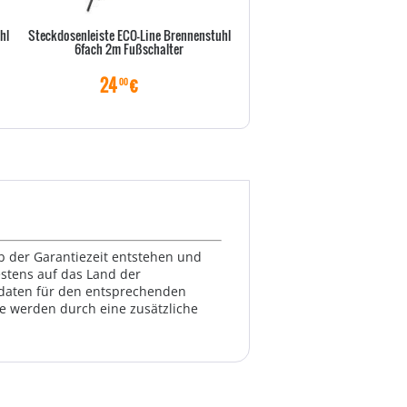
hl
Steckdosenleiste ECO-Line Brennenstuhl
Bluewalker USV Powerwalker 
6fach 2m Fußschalter
Offline 2* schuko
24
€
59
€
00
00
lb der Garantiezeit entstehen und
estens auf das Land der
ktdaten für den entsprechenden
te werden durch eine zusätzliche