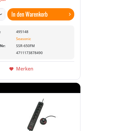
In den
Warenkorb
:
495148
Seasonic
-Nr:
SSR-650FM
4711173878490
Merken