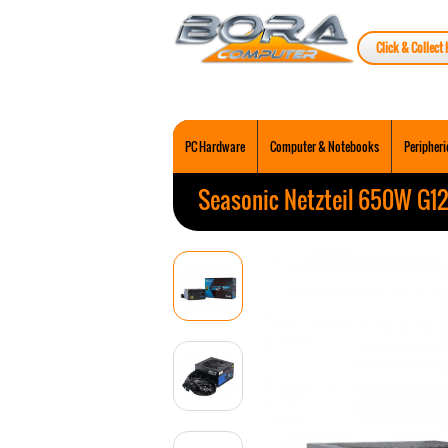
Click & Collect 
PC Hardware
Computer & Notebooks
Peripheri
Seasonic Netzteil 650W G1