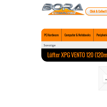
Click & Collect 
PC Hardware
Computer & Notebooks
Peripheri
Sonstige
Lüfter XPG VENTO 120 (12