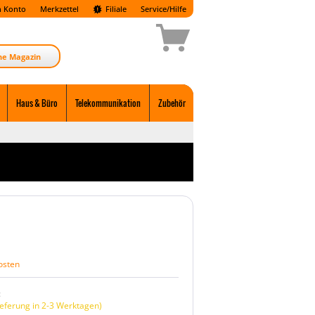
 Konto
Merkzettel
Filiale
Service/Hilfe
ne Magazin
Haus & Büro
Telekommunikation
Zubehör
osten
:
eferung in 2-3 Werktagen)