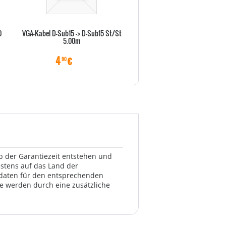
0
VGA-Kabel D-Sub15 -> D-Sub15 St/St
Vor-Ort-Abholservise 36 Monat
5.00m
X Serie)
4
€
22
€
90
70
lb der Garantiezeit entstehen und
estens auf das Land der
ktdaten für den entsprechenden
te werden durch eine zusätzliche