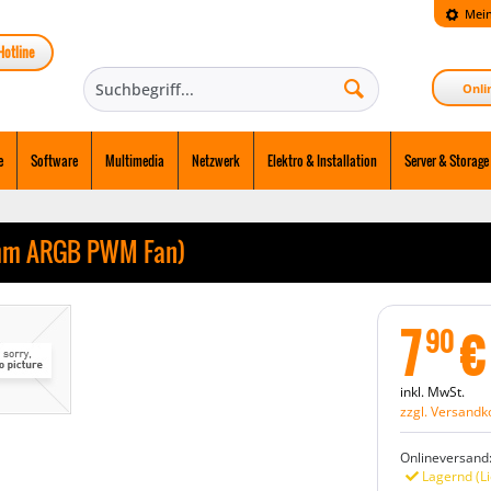
Mein
Hotline
Onli
e
Software
Multimedia
Netzwerk
Elektro & Installation
Server & Storage
0mm ARGB PWM Fan)
7
€
90
inkl. MwSt.
zzgl. Versandk
Onlineversand
Lagernd (Li