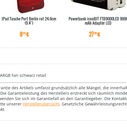
IPad Tasche Port Berlin rot 24.6cm
Powerbank iconBIT FTB9000LED 900
(9.4")
mAh Adapter LED
8
€
27
€
93
00
ARGB Fan schwarz retail
rantie des Artikels umfasst grundsätzlich alle Mängel, die innerha
Die Garantieleistung des Herstellers erstreckt sich räumlich mind
wenden Sie sich im Garantiefall an den Garantiegeber. Die Konta
tte unserer
Herstellerübersicht
. Gesetzliche Gewährleistungsrech
kt.