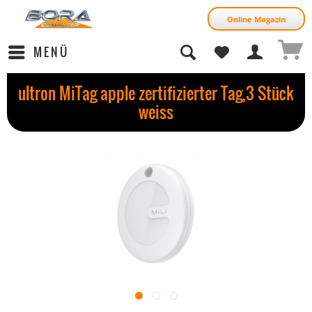
Online Magazin
MENÜ
ultron MiTag apple zertifizierter Tag,3 Stück
weiss