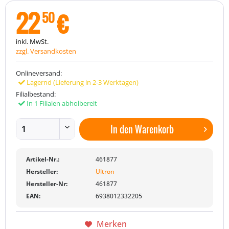
22
€
50
inkl. MwSt.
zzgl. Versandkosten
Onlineversand:
Lagernd (Lieferung in 2-3 Werktagen)
Filialbestand:
In 1 Filialen abholbereit
In den
Warenkorb
Artikel-Nr.:
461877
Hersteller:
Ultron
Hersteller-Nr:
461877
EAN:
6938012332205
Merken