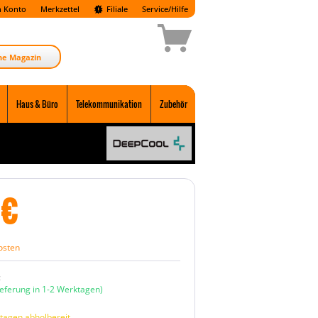
 Konto
Merkzettel
Filiale
Service/Hilfe
ne Magazin
Haus & Büro
Telekommunikation
Zubehör
€
osten
:
ieferung in 1-2 Werktagen)
tagen abholbereit