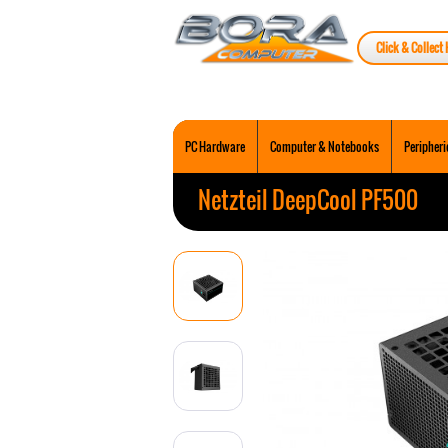
Click & Collect 
PC Hardware
Computer & Notebooks
Peripheri
Netzteil DeepCool PF500