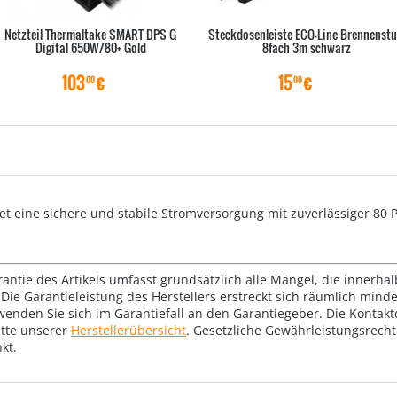
Netzteil Thermaltake SMART DPS G
Steckdosenleiste ECO-Line Brennenstu
Digital 650W/80+ Gold
8fach 3m schwarz
103
€
15
€
00
00
tet eine sichere und stabile Stromversorgung mit zuverlässiger 80 
rantie des Artikels umfasst grundsätzlich alle Mängel, die innerha
Die Garantieleistung des Herstellers erstreckt sich räumlich mind
wenden Sie sich im Garantiefall an den Garantiegeber. Die Konta
tte unserer
Herstellerübersicht
. Gesetzliche Gewährleistungsrech
kt.