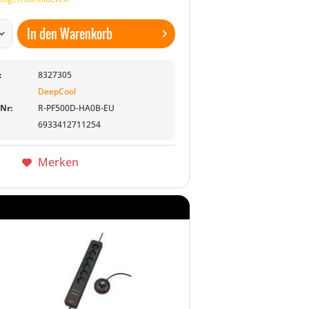
In den
Warenkorb
:
8327305
DeepCool
-Nr:
R-PF500D-HA0B-EU
6933412711254
Merken