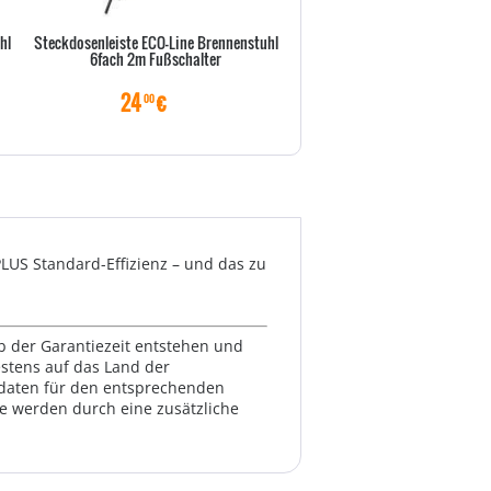
hl
Steckdosenleiste ECO-Line Brennenstuhl
Bluewalker USV Powerwalker 
6fach 2m Fußschalter
Offline 2* schuko
24
€
59
€
00
00
PLUS Standard-Effizienz – und das zu
lb der Garantiezeit entstehen und
estens auf das Land der
ktdaten für den entsprechenden
te werden durch eine zusätzliche