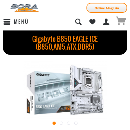
Online Magazin
MENÜ
Gigabyte B850 EAGLE ICE
(B850,AM5,ATX,DDR5)