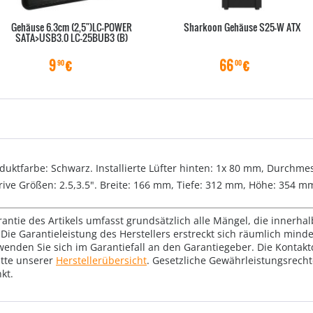
Gehäuse 6.3cm (2,5")LC-POWER
Sharkoon Gehäuse S25-W ATX
SATA>USB3.0 LC-25BUB3 (B)
9
€
66
€
90
00
duktfarbe: Schwarz. Installierte Lüfter hinten: 1x 80 mm, Durchmes
ive Größen: 2.5,3.5". Breite: 166 mm, Tiefe: 312 mm, Höhe: 354 mm
rantie des Artikels umfasst grundsätzlich alle Mängel, die innerha
Die Garantieleistung des Herstellers erstreckt sich räumlich mind
wenden Sie sich im Garantiefall an den Garantiegeber. Die Konta
tte unserer
Herstellerübersicht
. Gesetzliche Gewährleistungsrech
kt.