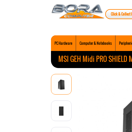
Click & Collect 
PC Hardware
Computer & Notebooks
Peripheri
MSI GEH Midi PRO SHIELD 