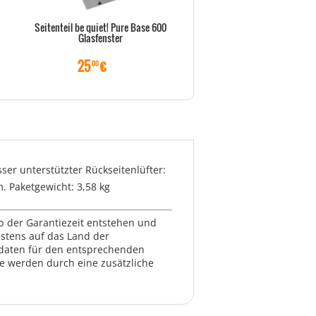
Seitenteil be quiet! Pure Base 600
IcyDock EZ-Slide Mini MB991Tr
Glasfenster
für MB991/MB994 Seri
25
€
29
€
00
00
ser unterstützter Rückseitenlüfter:
. Paketgewicht: 3,58 kg
lb der Garantiezeit entstehen und
estens auf das Land der
ktdaten für den entsprechenden
te werden durch eine zusätzliche