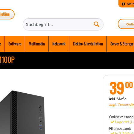
Mein
Hotline
Onli
e
Software
Multimedia
Netzwerk
Elektro & Installation
Server & Storage
M100P
39
00
inkl. MwSt.
zzgl. Versandk
Onlineversand
Lagernd (Li
Filialbestand:
In 3-5 Werk