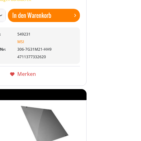
In den
Warenkorb
:
549231
MSI
-Nr:
306-7G31M21-HH9
4711377332620
Merken