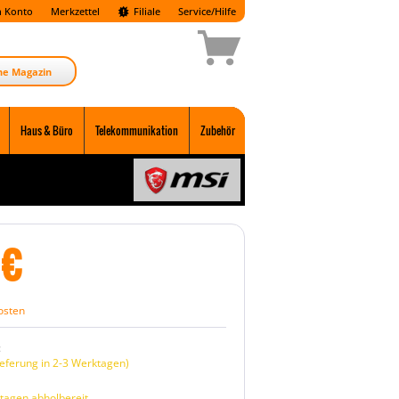
 Konto
Merkzettel
Filiale
Service/Hilfe
ne Magazin
Haus & Büro
Telekommunikation
Zubehör
€
osten
:
eferung in 2-3 Werktagen)
tagen abholbereit