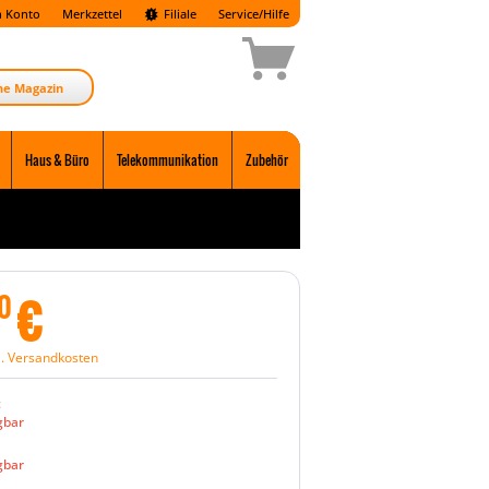
 Konto
Merkzettel
Filiale
Service/Hilfe
ne Magazin
Haus & Büro
Telekommunikation
Zubehör
€
0
l. Versandkosten
:
gbar
gbar