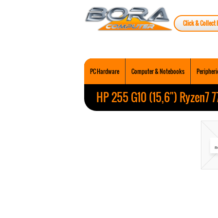
Click & Collect 
PC Hardware
Computer & Notebooks
Peripheri
HP 255 G10 (15,6") Ryzen7