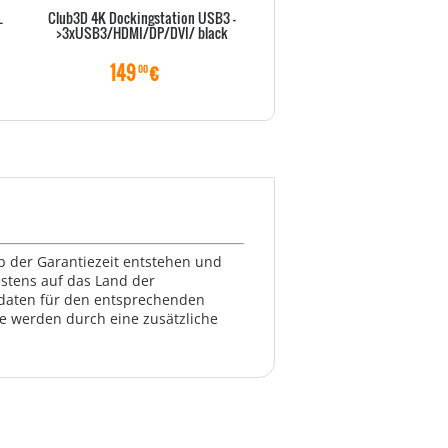
L
Club3D 4K Dockingstation USB3 -
Club3D 4K Dockingst.60Hz 
>3xUSB3/HDMI/DP/DVI/ black
>6xUSB3/2xDP/LAN/Audio
149
€
179
€
00
00
lb der Garantiezeit entstehen und
estens auf das Land der
ktdaten für den entsprechenden
te werden durch eine zusätzliche