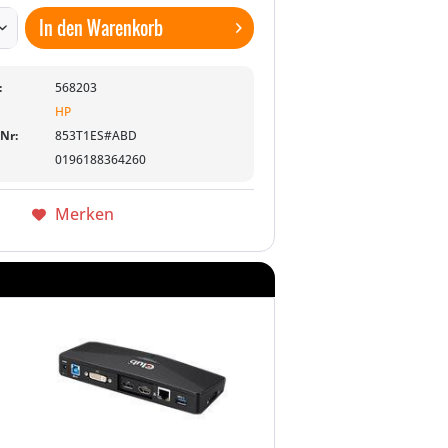
In den
Warenkorb
:
568203
HP
-Nr:
853T1ES#ABD
0196188364260
Merken