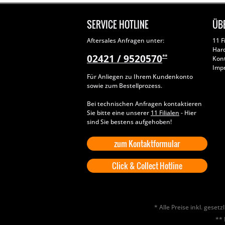
SERVICE HOTLINE
ÜB
Aftersales Anfragen unter:
11 F
Har
02421 / 9520570
**
Kon
Imp
Für Anliegen zu Ihrem Kundenkonto
sowie zum Bestellprozess.
Bei technischen Anfragen kontaktieren
Sie bitte eine unserer
11 Filialen
- Hier
sind Sie bestens aufgehoben!
zum Kontaktformular
Click & Collect Hotline
* Alle Preise inkl. geset
** 