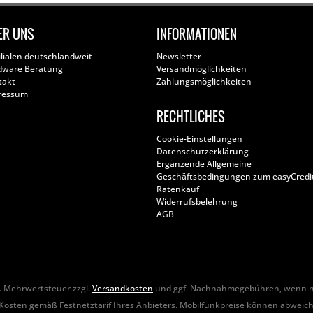
ER UNS
INFORMATIONEN
ilialen deutschlandweit
Newsletter
dware Beratung
Versandmöglichkeiten
takt
Zahlungsmöglichkeiten
ressum
RECHTLICHES
Cookie-Einstellungen
Datenschutzerklärung
Ergänzende Allgemeine
Geschäftsbedingungen zum easyCredi
Ratenkauf
Widerrufsbelehrung
AGB
zl. Mehrwertsteuer zzgl.
Versandkosten
und ggf. Nachnahmegebühren, wenn ni
Kosten gemäß Festnetztarif Ihres Anbieters. Mobilfunkpreise können abweic