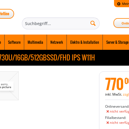
Mein
Hotline
Onli
e
Software
Multimedia
Netzwerk
Elektro & Installation
Server & Storage
 7730U/16GB/512GBSSD/FHD IPS W11H
770
0
inkl. MwSt.
zzg
Onlineversand
nicht verfü
Filialbestand:
nicht verfü