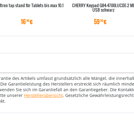
ltron tap stand für Tablets bis max 10.1
CHERRY Keypad G84-4700LUCDE-2 M
USB schwarz
16
€
59
€
90
50
rantie des Artikels umfasst grundsätzlich alle Mängel, die innerha
Die Garantieleistung des Herstellers erstreckt sich räumlich mind
wenden Sie sich im Garantiefall an den Garantiegeber. Die Konta
tte unserer
Herstellerübersicht
. Gesetzliche Gewährleistungsrech
kt.