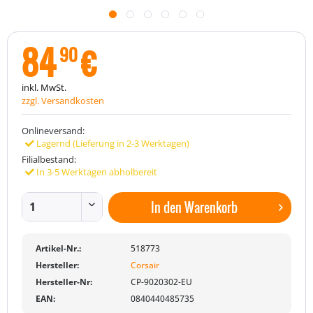
84
€
90
inkl. MwSt.
zzgl. Versandkosten
Onlineversand:
Lagernd (Lieferung in 2-3 Werktagen)
Filialbestand:
In 3-5 Werktagen abholbereit
In den
Warenkorb
Artikel-Nr.:
518773
Hersteller:
Corsair
Hersteller-Nr:
CP-9020302-EU
EAN:
0840440485735