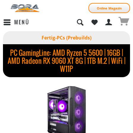
Online Magazin
MENÜ
Fertig-PCs (Prebuilds)
PC GamingLine: AMD Ryzen 5 5600 | 16GB |
AMD Radeon RX 9060 XT 8G | 1TB M.2 | WiFi |
W11P