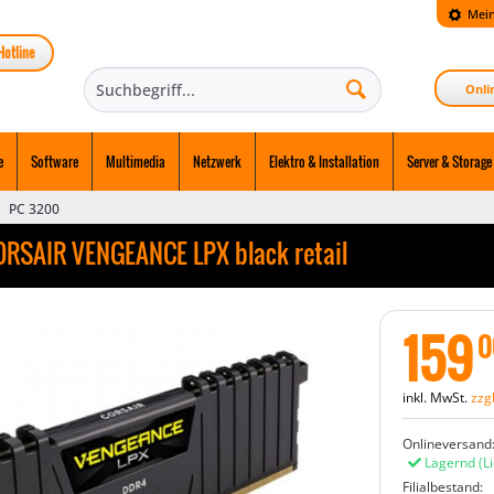
Mein
Hotline
Onli
e
Software
Multimedia
Netzwerk
Elektro & Installation
Server & Storage
PC 3200
RSAIR VENGEANCE LPX black retail
159
0
inkl. MwSt.
zzg
Onlineversand
Lagernd
(L
Filialbestand: