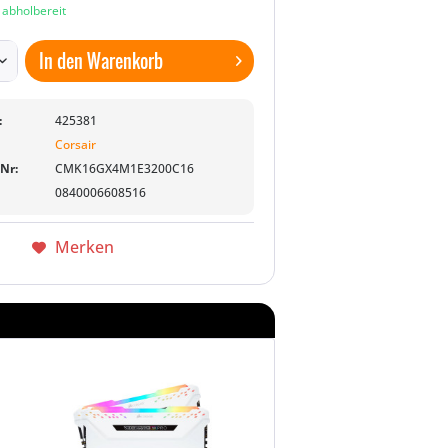
n abholbereit
In den
Warenkorb
:
425381
Corsair
-Nr:
CMK16GX4M1E3200C16
0840006608516
Merken