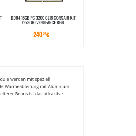
T
DDR4 16GB PC 3200 CL16 CORSAIR KIT
DDR4 16GB PC 3200 CL16 COR
(2x8GB) VENGEANCE RGB
(2x8GB) VENGEANCE R
240
€
240
€
00
00
dule werden mit speziell
male Wärmeableitung mit Aluminum-
iterer Bonus ist das attraktive