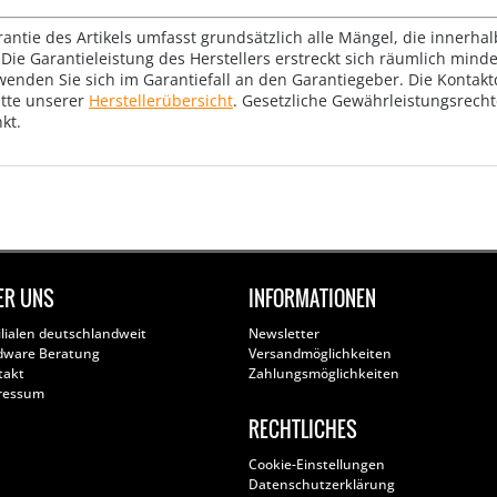
rantie des Artikels umfasst grundsätzlich alle Mängel, die innerha
Die Garantieleistung des Herstellers erstreckt sich räumlich mind
wenden Sie sich im Garantiefall an den Garantiegeber. Die Konta
tte unserer
Herstellerübersicht
. Gesetzliche Gewährleistungsrech
kt.
ER UNS
INFORMATIONEN
ilialen deutschlandweit
Newsletter
dware Beratung
Versandmöglichkeiten
takt
Zahlungsmöglichkeiten
ressum
RECHTLICHES
Cookie-Einstellungen
Datenschutzerklärung