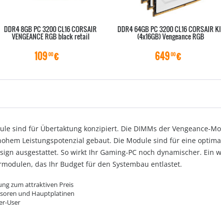
DDR4 8GB PC 3200 CL16 CORSAIR
DDR4 64GB PC 3200 CL16 CORSAIR KI
VENGEANCE RGB black retail
(4x16GB) Vengeance RGB
109
€
649
€
00
00
le sind für Übertaktung konzipiert. Die DIMMs der Vengeance-Mo
hohem Leistungspotenzial gebaut. Die Module sind für eine opti
sign ausgestattet. So wirkt Ihr Gaming-PC noch dynamischer. Ein we
modulen, das Ihr Budget für den Systembau entlastet.
ung zum attraktiven Preis
ssoren und Hauptplatinen
er-User