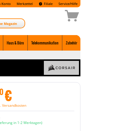
 Konto
Merkzettel
Filiale
Service/Hilfe
ne Magazin
Haus & Büro
Telekommunikation
Zubehör
€
0
l. Versandkosten
:
ieferung in 1-2 Werktagen)