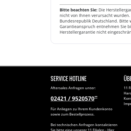
Bitte beachten Sie:
Die Herstellerga
nicht von Ihnen verursacht wurden. 
Bundesrepublik Deutschland. Bitte 
Garantieanspruch entnehmen Sie bi
Herstellergarantie nicht eingeschrän
SERVICE HOTLINE
ÜB
Aftersales Anfragen unter:
11 F
Har
02421 / 9520570
**
Kon
Imp
Für Anliegen zu Ihrem Kundenkonto
sowie zum Bestellprozess.
Bei technischen Anfragen kontaktieren
Sie bitte eine unserer
11 Filialen
- Hier