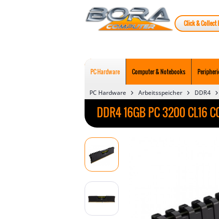
Click & Collect 
PC Hardware
Computer & Notebooks
Peripheri
PC Hardware
Arbeitsspeicher
DDR4
DDR4 16GB PC 3200 CL16 CO