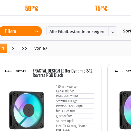
58
€
75
€
00
00
Filtern
Sor
1
von
67
FRACTAL DESIGN Lüfter Dynamic 3-12
Artnr.: 587541
Artnr.: 58
Reverse RGB Black
120-mm Reverse-
Gehäuselüfter
RGB-Beleuchtung
Schwarzes Design
Reverse-Blade-Design
für PC-Gehäuse
guter Airflow
saubere Optik
ideal für Gaming-PCs und
RGB-Builds