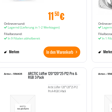
11
€
50
Onlineversand:
Onlinever
Lagernd
(Lieferung in 1-2 Werktagen)
Lagern
Filialbestand:
Filialbest
In 9 Filialen abholbereit
In 1 Fil
In den Warenkorb
Merken
Merke
ARCTIC Lüfter 120*120*25 P12 Pro A-
Artnr.: 556435
Artnr.: 55
RGB 3-Pack
Arctic Lüfter 120*120*25 P12
Pro A-RGB 3-Pack