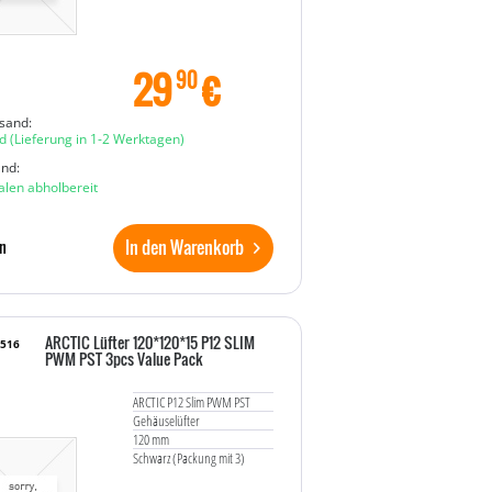
29
€
90
sand:
d
(Lieferung in 1-2 Werktagen)
and:
ialen abholbereit
In den Warenkorb
n
ARCTIC Lüfter 120*120*15 P12 SLIM
2516
PWM PST 3pcs Value Pack
ARCTIC P12 Slim PWM PST
Gehäuselüfter
120 mm
Schwarz (Packung mit 3)