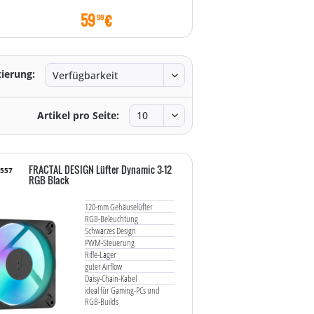
59
€
19
€
99
90
tierung:
Artikel pro Seite:
FRACTAL DESIGN Lüfter Dynamic 3-12
7557
RGB Black
120-mm Gehäuselüfter
RGB-Beleuchtung
Schwarzes Design
PWM-Steuerung
Rifle-Lager
guter Airflow
Daisy-Chain-Kabel
ideal für Gaming-PCs und
RGB-Builds