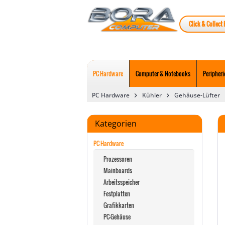
Click & Collect 
PC Hardware
Computer & Notebooks
Peripheri
PC Hardware
Kühler
Gehäuse-Lüfter
Kategorien
PC Hardware
Prozessoren
Mainboards
Arbeitsspeicher
Festplatten
Grafikkarten
PC-Gehäuse