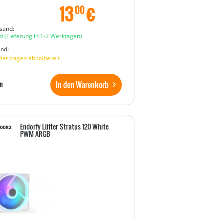
13
€
00
sand:
d
(Lieferung in 1-2 Werktagen)
and:
Werktagen abholbereit
In den Warenkorb
n
Endorfy Lüfter Stratus 120 White
10082
PWM ARGB