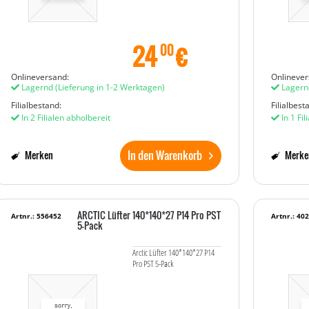
24
€
00
Onlineversand:
Onlinever
Lagernd
(Lieferung in 1-2 Werktagen)
Lagern
Filialbestand:
Filialbest
In 2 Filialen abholbereit
In 1 Fil
In den Warenkorb
Merken
Merke
ARCTIC Lüfter 140*140*27 P14 Pro PST
Artnr.: 556452
Artnr.: 40
5-Pack
Arctic Lüfter 140*140*27 P14
Pro PST 5-Pack