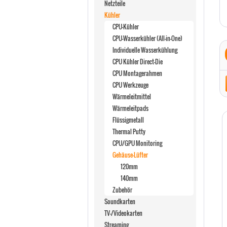
Netzteile
Kühler
CPU-Kühler
CPU-Wasserkühler (All-in-One)
Individuelle Wasserkühlung
CPU Kühler Direct-Die
CPU Montagerahmen
CPU Werkzeuge
Wärmeleitmittel
Wärmeleitpads
Flüssigmetall
Thermal Putty
CPU/GPU Monitoring
Gehäuse-Lüfter
120mm
140mm
Zubehör
Soundkarten
TV-/Videokarten
Streaming