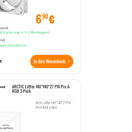
6
€
90
sand:
d
(Lieferung in 1-2 Werktagen)
and:
ialen abholbereit
In den Warenkorb
n
ARCTIC Lüfter 140*140*27 P14 Pro A-
6449
RGB 3-Pack
Arctic Lüfter 140*140*27 P14
Pro A-RGB 3-Pack