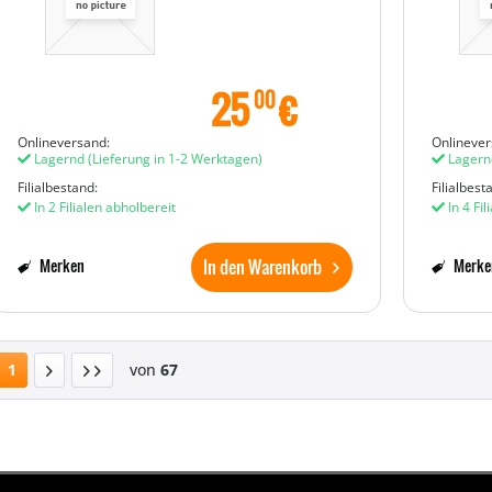
25
€
00
Onlineversand:
Onlinever
Lagernd
(Lieferung in 1-2 Werktagen)
Lagern
Filialbestand:
Filialbest
In 2 Filialen abholbereit
In 4 Fil
In den Warenkorb
Merken
Merke
1
von
67