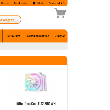
 Konto
Merkzettel
Filiale
Service/Hilfe
ne Magazin
Haus & Büro
Telekommunikation
Zubehör
Lüfter DeepCool FL12 3IN1 WH
Lüfter DeepCool FL12 W