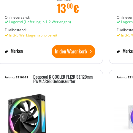
13
€
00
Onlineversand:
Onlinever
Lagernd
(Lieferung in 1-2 Werktagen)
Lagern
Filialbestand:
Filialbest
In 3-5 Werktagen abholbereit
In 3-5 
In den Warenkorb
Merken
Merke
Deepcool K COOLER FL12R SE 120mm
Artnr.: 8310681
Artnr.: 83
PWM ARGB Gehäuselüfter