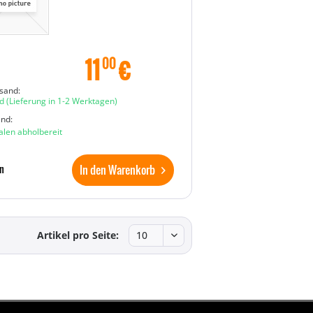
11
€
00
sand:
d
(Lieferung in 1-2 Werktagen)
and:
ialen abholbereit
In den Warenkorb
n
Artikel pro Seite: