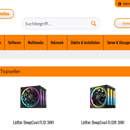
Mein
Hotline
Onli
e
Software
Multimedia
Netzwerk
Elektro & Installation
Server & Storage
Topseller
Lüfter DeepCool FL12 3IN1
Lüfter DeepCool FL12R 3IN1