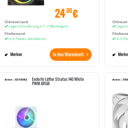
24
€
00
Onlineversand:
Onlinever
Lagernd
(Lieferung in 1-2 Werktagen)
Lagern
Filialbestand:
Filialbest
In 6 Filialen abholbereit
In 6 Fil
In den Warenkorb
Merken
Merke
Endorfy Lüfter Stratus 140 White
Artnr.: 8310083
Artnr.: 55
PWM ARGB