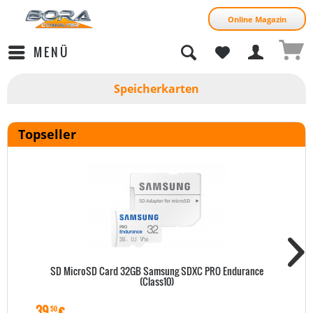
Online Magazin
MENÜ
Speicherkarten
Topseller
SD MicroSD Card 32GB Samsung SDXC PRO Endurance
(Class10)
39
€
50