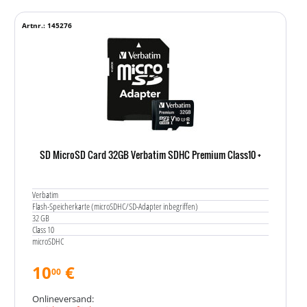
Artnr.: 145276
SD MicroSD Card 32GB Verbatim SDHC Premium Class10 +
Verbatim
Flash-Speicherkarte (microSDHC/SD-Adapter inbegriffen)
32 GB
Class 10
microSDHC
10
€
00
Onlineversand: