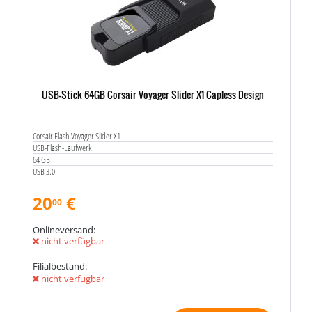
USB-Stick 64GB Corsair Voyager Slider X1 Capless Design
Corsair Flash Voyager Slider X1
USB-Flash-Laufwerk
64 GB
USB 3.0
20
€
00
Onlineversand:
nicht verfügbar
Filialbestand:
nicht verfügbar