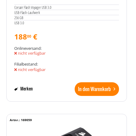
Corsair Flash Voyager USB 3.0
USB-Flash-Laufwerk
256 GB
USB 3.0
188
€
00
Onlineversand:
nicht verfügbar
Filialbestand:
nicht verfügbar
In den Warenkorb
Merken
Artnr.: 169059