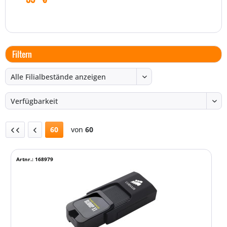
Filtern
60
von
60
Artnr.: 168979