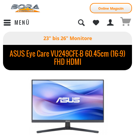
Online Magazin
MENÜ
23" bis 26" Monitore
ASUS Eye Care VU249CFE-B 60.45cm (16:9)
FHD HDMI