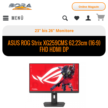
Online Magazin
MENÜ
23" bis 26" Monitore
ASUS ROG Strix XG259CMS 62.23cm (16:9)
FHD HDMI DP