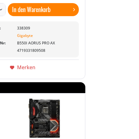
In den
Warenkorb
:
338309
Gigabyte
-Nr:
B550I AORUS PRO AX
4719331809508
Merken