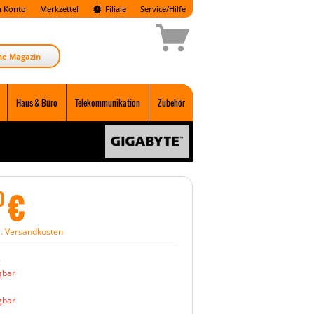
 Konto
Merkzettel
Filiale
Service/Hilfe
ne Magazin
Haus & Büro
Telekommunikation
Zubehör
€
0
l. Versandkosten
:
gbar
gbar