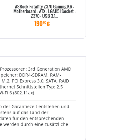
ASRock Fatal1ty Z370 Gaming K6 -
ASRock Fatal1ty Z370 Profes
Motherboard - ATX - LGA1151 Socket -
Gaming i7 - Motherboard - ATX 
Z370 - USB 3.1...
Socket - Z370...
190
€
265
€
00
00
 Prozessoren: 3rd Generation AMD
tsspeicher: DDR4-SDRAM, RAM-
 M.2, PCI Express 3.0, SATA, RAID
hernet Schnittstellen Typ: 2.5
i-Fi 6 (802.11ax)
lb der Garantiezeit entstehen und
estens auf das Land der
ktdaten für den entsprechenden
te werden durch eine zusätzliche