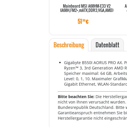
Mainboard MSI A68HM-E33 V2
A
(A68H,FM2+,mATX,DDR3,VGA,AMD)
51
€
50
Beschreibung
Datenblatt
Gigabyte B550I AORUS PRO AX. Pr
Ryzen™ 3, 3rd Generation AMD Ry
Speicher maximal: 64 GB, Arbeits
Level: 0, 1, 10. Maximaler Grafik
Gigabit Ethernet, WLAN-Standards:
Bitte beachten Sie:
Die Herstellerga
nicht von Ihnen verursacht wurden. 
Bundesrepublik Deutschland. Bitte 
Garantieanspruch entnehmen Sie bi
Herstellergarantie nicht eingeschrän