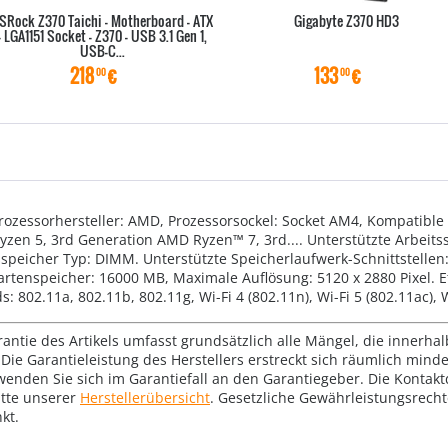
SRock Z370 Taichi - Motherboard - ATX
Gigabyte Z370 HD3
- LGA1151 Socket - Z370 - USB 3.1 Gen 1,
USB-C...
218
€
133
€
00
00
ozessorhersteller: AMD, Prozessorsockel: Socket AM4, Kompatible
zen 5, 3rd Generation AMD Ryzen™ 7, 3rd.... Unterstützte Arbei
speicher Typ: DIMM. Unterstützte Speicherlaufwerk-Schnittstellen:
kartenspeicher: 16000 MB, Maximale Auflösung: 5120 x 2880 Pixel. Et
 802.11a, 802.11b, 802.11g, Wi-Fi 4 (802.11n), Wi-Fi 5 (802.11ac), W
rantie des Artikels umfasst grundsätzlich alle Mängel, die innerha
Die Garantieleistung des Herstellers erstreckt sich räumlich mind
wenden Sie sich im Garantiefall an den Garantiegeber. Die Konta
tte unserer
Herstellerübersicht
. Gesetzliche Gewährleistungsrech
kt.