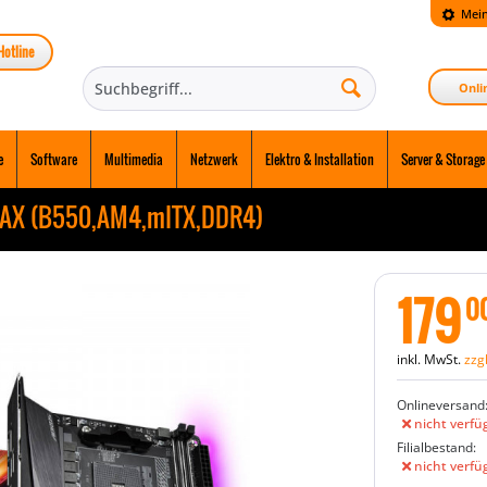
Mein
Hotline
Onli
e
Software
Multimedia
Netzwerk
Elektro & Installation
Server & Storage
 AX (B550,AM4,mITX,DDR4)
179
0
inkl. MwSt.
zzg
Onlineversand
nicht verfü
Filialbestand:
nicht verfü