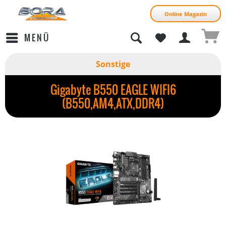
Online Magazin
MENÜ
Sonstige
Gigabyte B550 EAGLE WIFI6
(B550,AM4,ATX,DDR4)