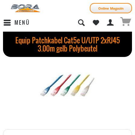
Online Magazin
MENÜ
Equip Patchkabel Cat5e U/UTP 2xRJ45
3.00m gelb Polybeutel