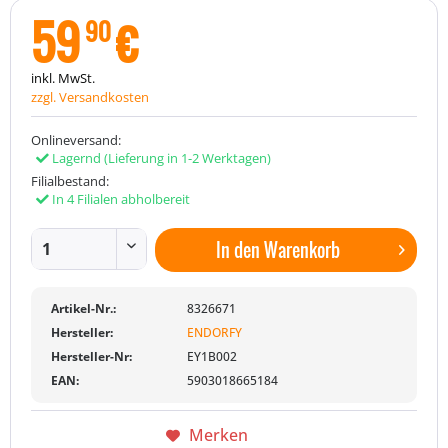
59
€
90
inkl. MwSt.
zzgl. Versandkosten
Onlineversand:
Lagernd
(Lieferung in 1-2 Werktagen)
Filialbestand:
In 4 Filialen abholbereit
In den
Warenkorb
Artikel-Nr.:
8326671
Hersteller:
ENDORFY
Hersteller-Nr:
EY1B002
EAN:
5903018665184
Merken