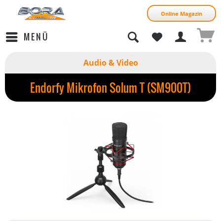
Online Magazin
MENÜ
Audio & Video
Endorfy Mikrofon Solum T (SM900T)