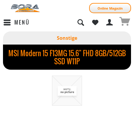
Online Magazin
MENÜ
Sonstige
MSI Modern 15 F13MG 15.6" FHD 8GB/512GB
SSD W11P