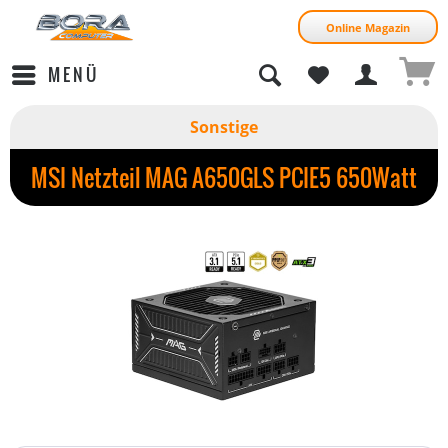
Online Magazin
MENÜ
Sonstige
MSI Netzteil MAG A650GLS PCIE5 650Watt