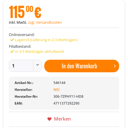
115
€
00
inkl. MwSt.
zzgl. Versandkosten
Onlineversand:
Lagernd (Lieferung in 2-3 Werktagen)
Filialbestand:
In 3-5 Werktagen abholbereit
In den
Warenkorb
Artikel-Nr.:
546144
Hersteller:
MSI
Hersteller-Nr:
306-7ZPHY11-HD8
EAN:
4711377292290
Merken