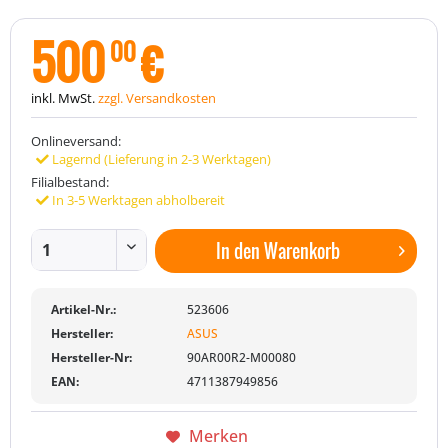
500
€
00
inkl. MwSt.
zzgl. Versandkosten
Onlineversand:
Lagernd (Lieferung in 2-3 Werktagen)
Filialbestand:
In 3-5 Werktagen abholbereit
In den
Warenkorb
Artikel-Nr.:
523606
Hersteller:
ASUS
Hersteller-Nr:
90AR00R2-M00080
EAN:
4711387949856
Merken